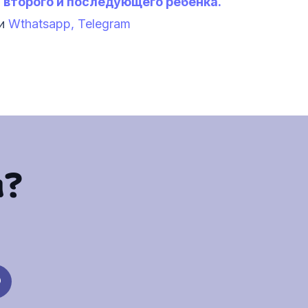
а второго и последующего ребенка.
и
Wthatsapp,
Telegram
ы?