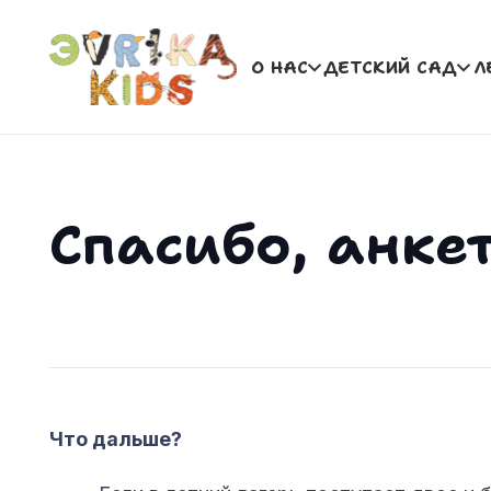
О НАС
ДЕТСКИЙ САД
Л
Спасибо, анке
Что дальше?